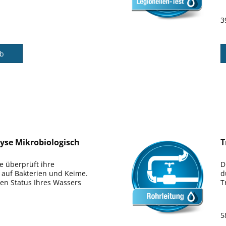
3
rb
yse Mikrobiologisch
T
e überprüft ihre
D
 auf Bakterien und Keime.
d
en Status Ihres Wassers
T
5