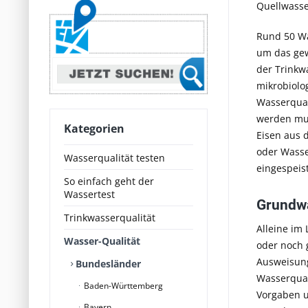
Quellwass
Rund 50 Wa
um das gew
der Trinkw
mikrobiolo
Wasserquali
werden mus
Kategorien
Eisen aus 
oder Wasse
Wasserqualität testen
eingespeis
So einfach geht der
Wassertest
Grundwa
Trinkwasserqualität
Alleine im
Wasser-Qualität
oder noch 
Ausweisung
Bundesländer
Wasserqual
Baden-Württemberg
Vorgaben u
Bayern