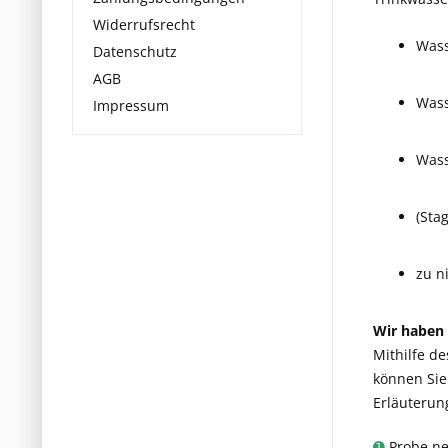
Widerrufsrecht
Wass
Datenschutz
AGB
Wass
Impressum
Wass
(Sta
zu n
Wir haben n
Mithilfe d
können Sie
Erläuterun
➊
Probe ne