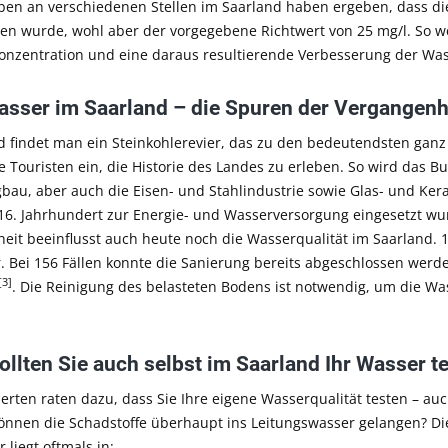
en an verschiedenen Stellen im Saarland haben ergeben, dass die
ten wurde, wohl aber der vorgegebene Richtwert von 25 mg/l. So w
konzentration und eine daraus resultierende Verbesserung der Was
sser im Saarland – die Spuren der Vergangenh
d findet man ein Steinkohlerevier, das zu den bedeutendsten ganz 
e Touristen ein, die Historie des Landes zu erleben. So wird das 
bau, aber auch die Eisen- und Stahlindustrie sowie Glas- und Kera
 16. Jahrhundert zur Energie- und Wasserversorgung eingesetzt wu
eit beeinflusst auch heute noch die Wasserqualität im Saarland. 1
r. Bei 156 Fällen konnte die Sanierung bereits abgeschlossen werd
[3]
. Die Reinigung des belasteten Bodens ist notwendig, um die
Was
ollten Sie auch selbst im Saarland Ihr Wasser t
erten raten dazu, dass Sie Ihre eigene Wasserqualität testen – auc
önnen die Schadstoffe überhaupt ins Leitungswasser gelangen? Di
 liegt oftmals in: