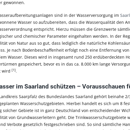
er gewonnen.
sseraufbereitungsanlagen sind in der Wasserversorgung im
Saar
onnene Wasser so aufzubereiten, dass die Wasserqualität den A
asserverordnung entspricht. Hierzu müssen die Grenzwerte sämtli
gischer und chemischer Parameter eingehalten werden. In der Rege
tät von Natur aus so gut, dass lediglich die natürliche Kohlensäu
s. Je nach Bodenbeschaffenheit erfolgt noch eine Entfernung v
dem Wasser. Dieses wird in insgesamt rund 250 erdüberdeckten H
rtürmen gespeichert, bevor es in das ca. 8.000 km lange Versorgu
[1]
t wird
.
sser im Saarland schützen – Vorausschauen fü
 Landkreis Saarpfalz des Bundeslandes Saarland gehört beinahe 2
geplanten Wasserschutzgebieten. Hierbei handelt es sich um 8 fes
 solcher Gebiete ist in ganz Deutschland von entscheidender Wic
ität von Grundwasserleitern geht. Die Trinkwasserschutzgebiete we
nd Verbote gesetzlich festgeschrieben sind. So sind sämtliche Ha