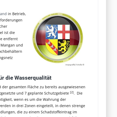
land
in Betrieb,
nforderungen
cher
l ist die
re entfernt
on Mangan und
ochbehältern
ngsnetz
r die Wasserqualität
/3 der gesamten Fläche zu bereits ausgewiesenen
[2]
tgesetzte und 7 geplante Schutzgebiete
. Die
htigkeit, wenn es um die Wahrung der
rden in drei Zonen eingeteilt, in denen strenge
ndlungen, die zu einem Schadstoffeintrag im