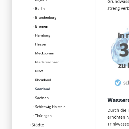
Grundwasse
streng ver
Berlin
Brandenburg
Bremen
Hamburg
Hessen
Meckpomm
Niedersachsen
NRW
Rheinland
Saarland
Sachsen
Wasserq
Schleswig-Holstein
Durch die 
Thüringen
erhöhten N
Trinkwasse
Städte