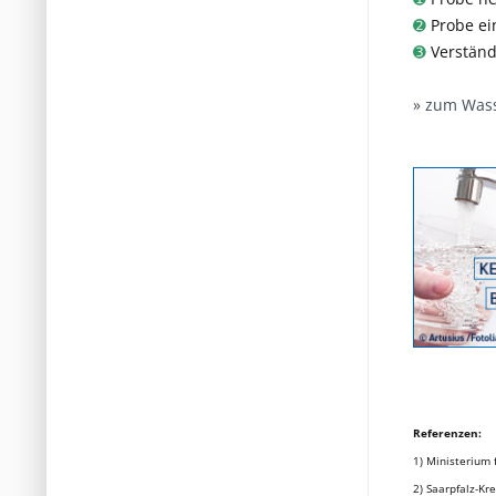
➋
Probe ei
➌
Verständ
» zum Wass
Referenzen:
1) Ministerium
2) Saarpfalz-Kre