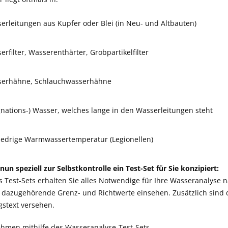
erleitungen aus Kupfer oder Blei (in Neu- und Altbauten)
erfilter, Wasserenthärter, Grobpartikelfilter
erhähne, Schlauchwasserhähne
gnations-) Wasser, welches lange in den Wasserleitungen steht
iedrige Warmwassertemperatur (Legionellen)
un speziell zur Selbstkontrolle ein Test-Set für Sie konzipiert:
es Test-Sets erhalten Sie alles Notwendige für Ihre Wasseranalyse
 dazugehörende Grenz- und Richtwerte einsehen. Zusätzlich sind
gstext versehen.
hmen mithilfe des Wasseranalyse-Test-Sets