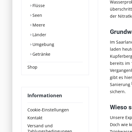
Wasserprob
Flüsse
überschrit
Seen
der Nitrat
Meere
Grundwa
Länder
Im Saarlan
Umgebung
laden heut
Getränke
Kupferberg
bereits im
Shop
Vergangenh
gibt es hie
Sanierung
sichern.
Informationen
Wieso s
Cookie-Einstellungen
Unsere Exp
Kontakt
Doch wie k
Versand und
Zahlungsbedingungen
Trinkwasser