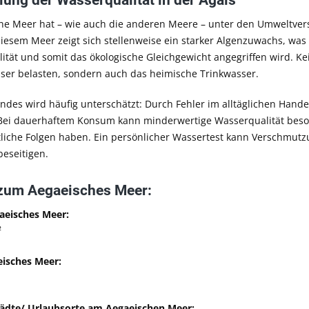
lung der Wasserqualität in der Ägäis
he Meer hat – wie auch die anderen Meere – unter den Umweltv
diesem Meer zeigt sich stellenweise ein starker Algenzuwachs, was 
ität und somit das ökologische Gleichgewicht angegriffen wird. K
er belasten, sondern auch das heimische Trinkwasser.
ndes wird häufig unterschätzt: Durch Fehler im alltäglichen Hand
Bei dauerhaftem Konsum kann minderwertige Wasserqualität beso
liche Folgen haben. Ein persönlicher Wassertest kann Verschmutz
beseitigen.
zum Aegaeisches Meer:
aeisches Meer:
²
eisches Meer:
tädte/ Urlaubsorte am Aegaeischen Meer: