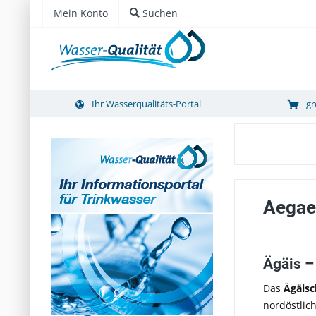
Mein Konto
Suchen
Ihr Wasserqualitäts-Portal
gr
Aegae
Ägäis –
Das
Ägäis
nordöstlic