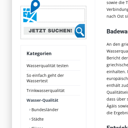
sowie die 
Verbindung
nach Ost si
Badewas
An den gri
Wasserqual
Kategorien
Bericht de
griechisch
Wasserqualität testen
einhalten.
So einfach geht der
europäisch
Wassertest
enthält z
Trinkwasserqualität
Qualitätse
dass über 
Wasser-Qualität
Ägäis sowi
Bundesländer
die Ergebn
Städte