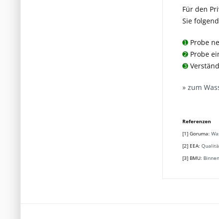
Für den Pri
Sie folgend
➊
Probe ne
➋
Probe e
➌
Verständ
» zum Wass
Referenzen
[1] Goruma:
Was
[2] EEA:
Qualit
[3] BMU:
Binne