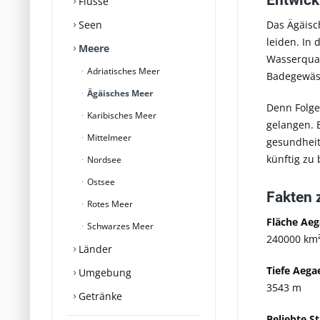
Entwick
Flüsse
Seen
Das Ägäisc
leiden. In 
Meere
Wasserqual
Adriatisches Meer
Badegewäss
Ägäisches Meer
Denn Folge
Karibisches Meer
gelangen. 
Mittelmeer
gesundheit
künftig zu 
Nordsee
Ostsee
Fakten 
Rotes Meer
Fläche Aeg
Schwarzes Meer
240000 km
Länder
Tiefe Aega
Umgebung
3543 m
Getränke
Beliebte S