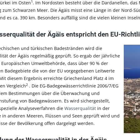
1
Türkei im Osten
. Im Nordosten besteht über die Dardanellen, da
 zum Schwarzen Meer. Die Ägäis misst eine Länge in der Nord-S
nd es ca. 390 km. Besonders auffällig sind die vielen kleinen Insel
serqualität der Ägäis entspricht den EU-Richtl
echischen und türkischen Badestränden wird die
ität der Ägäis regelmäßig geprüft. So ergab der jährliche
r Europäischen Umweltbehörde, dass über 90 % der
en Badegebiete die von der EU vorgegebenen Leitwerte
 Mit diesem Ergebnis erreichte Griechenland Platz 4 im
2
en Vergleich
. Die EG-Badegewässerrichtlinie 2006/7/EG
udem Bestimmungen über die Überwachung und
instufung von Badegewässern. Es wird sichergestellt,
spezielle Analyseverfahren die
Wasserqualität
in der
e in anderen Meeren, Flüssen und Seen geprüft wird und
isse der Bevölkerung offen dargelegt werden.