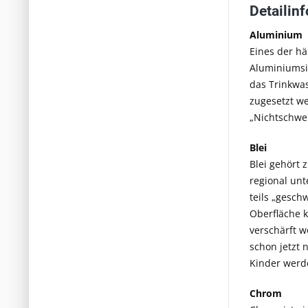
Detailin
Aluminium
Eines der hä
Aluminiumsil
das Trinkwa
zugesetzt w
„Nichtschwer
Blei
Blei gehört 
regional un
teils „gesch
Oberfläche k
verschärft w
schon jetzt 
Kinder werde
Chrom