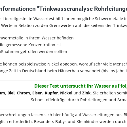
nformationen "Trinkwasseranalyse Rohrleitung
ell bereitgestellte
Wassertest
hilft Ihnen mögliche Schwermetalle 
Werte in Relation zu den Grenzwerten auf, die seitens der Trink
chwermetalle in Ihrem Wasser befinden
die gemessene Konzentration ist
ßnahmen getroffen werden sollten
 können beispielsweise Nickel abgeben, worauf sehr viele Mensch
ange Zeit in Deutschland beim Häuserbau verwendet (bis ins Jahr 
Dieser Test untersucht ihr Wasser auf f
ium
,
Blei
,
Chrom
,
Eisen
,
Kupfer
,
Nickel
und
Zink
. Sie erhalten som
Schadstoffeinträge durch Rohrleitungen und Arma
rschreitungen lassen sich hier häufig auf Wasserleitungen aus Bl
lich erforderlich. Besonders Babys und Kleinkinder werden durch