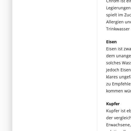
Chrom ist ei
Legierungen 
spielt im Zu
Allergien un
Trinkwasser
Eisen
Eisen ist zw
dem unangen
solches Wass
jedoch Eisen
klares ungef
zu Empfehle
kommen wür
Kupfer
Kupfer ist e
der vergleic
Erwachsene, 