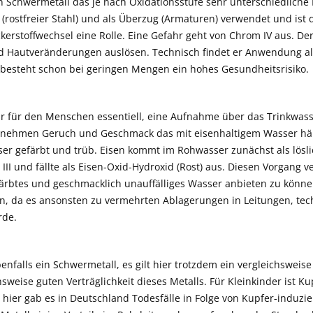
n Schwermetall das je nach Oxidationsstufe sehr unterschiedliche
(rostfreier Stahl) und als Überzug (Armaturen) verwendet und ist d
ckerstoffwechsel eine Rolle. Eine Gefahr geht von Chrom IV aus. D
d Hautveränderungen auslösen. Technisch findet er Anwendung als 
 besteht schon bei geringen Mengen ein hohes Gesundheitsrisiko.
ar für den Menschen essentiell, eine Aufnahme über das Trinkwass
ehmen Geruch und Geschmack das mit eisenhaltigem Wasser häufi
er gefärbt und trüb. Eisen kommt im Rohwasser zunächst als löslich
 III und fällte als Eisen-Oxid-Hydroxid (Rost) aus. Diesen Vorgan
ärbtes und geschmacklich unauffälliges Wasser anbieten zu können
n, da es ansonsten zu vermehrten Ablagerungen in Leitungen, tec
de.
benfalls ein Schwermetall, es gilt hier trotzdem ein vergleichswei
hsweise guten Verträglichkeit dieses Metalls. Für Kleinkinder ist Ku
hier gab es in Deutschland Todesfälle in Folge von Kupfer-induzie