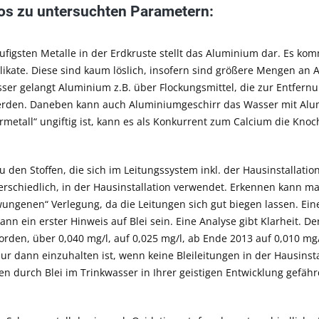
fos zu untersuchten Parametern:
ufigsten Metalle in der Erdkruste stellt das Aluminium dar. Es kom
ikate. Diese sind kaum löslich, insofern sind größere Mengen an
sser gelangt Aluminium z.B. über Flockungsmittel, die zur Entf
erden. Daneben kann auch Aluminiumgeschirr das Wasser mit Alu
metall“ ungiftig ist, kann es als Konkurrent zum Calcium die Knoc
zu den Stoffen, die sich im Leitungssystem inkl. der Hausinstallati
terschiedlich, in der Hausinstallation verwendet. Erkennen kann
wungenen“ Verlegung, da die Leitungen sich gut biegen lassen. Ei
ann ein erster Hinweis auf Blei sein. Eine Analyse gibt Klarheit. D
orden, über 0,040 mg/l, auf 0,025 mg/l, ab Ende 2013 auf 0,010 mg
nur dann einzuhalten ist, wenn keine Bleileitungen in der Hausin
n durch Blei im Trinkwasser in Ihrer geistigen Entwicklung gefähr