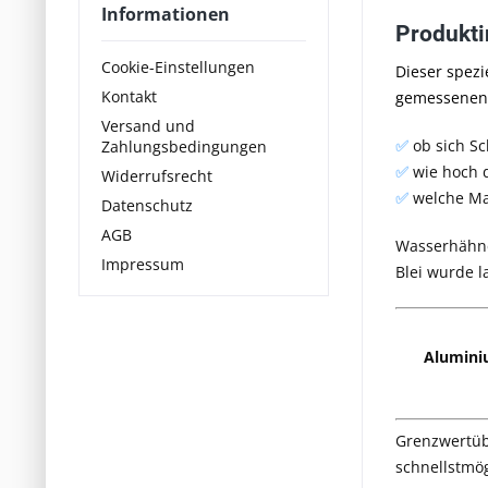
Informationen
Produkti
Cookie-Einstellungen
Dieser spezi
Kontakt
gemessenen 
Versand und
✅
ob sich S
Zahlungsbedingungen
✅
wie hoch 
Widerrufsrecht
✅
welche Ma
Datenschutz
AGB
Wasserhähne
Impressum
Blei wurde l
Alumin
Grenzwertübe
schnellstmög