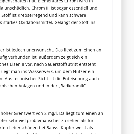
 Eigenschaften hat. Elementares Chrom wird in
a unschädlich. Chrom III ist sogar essentiell und
er Stoff ist Krebserregend und kann schwere
starkes Oxidationsmittel. Gelangt der Stoff ins
er ist jedoch unerwünscht. Das liegt zum einen an
g verbunden ist, außerdem zeigt sich ein
es Eisen II vor, nach Sauerstoffzutritt entsteht
g verlegt man ins Wasserwerk, um dem Nutzer ein
. Aus technischer Sicht ist die Enteisenung auch
hnischen Anlagen und in der „Badkeramik“
se hoher Grenzwert von 2 mg/l. Da liegt zum einen an
pfer sehr viel problematischer zu sehen als für
rten Leberschäden bei Babys. Kupfer weist als