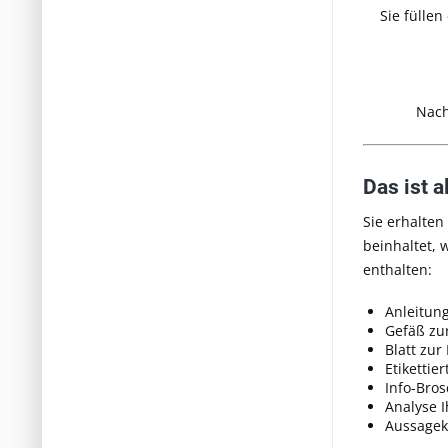
Sie fülle
Nach
Das ist a
Sie erhalten
beinhaltet, 
enthalten:
Anleitun
Gefäß zu
Blatt zur
Etikettie
Info-Bro
Analyse I
Aussagekr