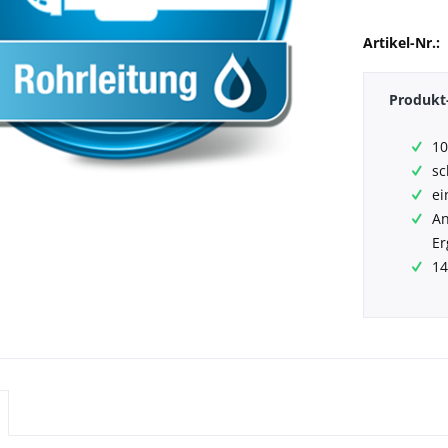
Artikel-Nr.:
Produkt-
10
sc
ei
An
Er
14