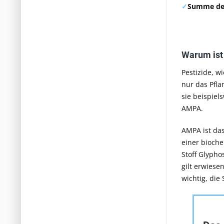
✓
Summe der
Warum ist 
Pestizide, w
nur das Pfla
sie beispie
AMPA.
AMPA ist das
einer bioche
Stoff Glypho
gilt erwiese
wichtig, die