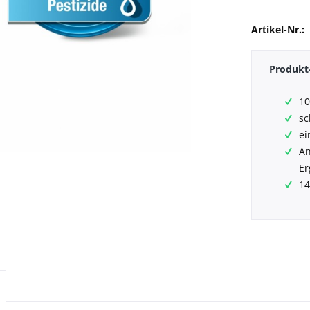
Artikel-Nr.:
Produkt-
10
sc
ei
An
Er
14