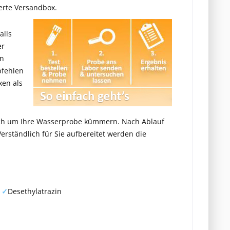
ierte Versandbox.
alls
er
en
pfehlen
xen als
lich um Ihre Wasserprobe kümmern. Nach Ablauf
erständlich für Sie aufbereitet werden die
)
✓
Desethylatrazin