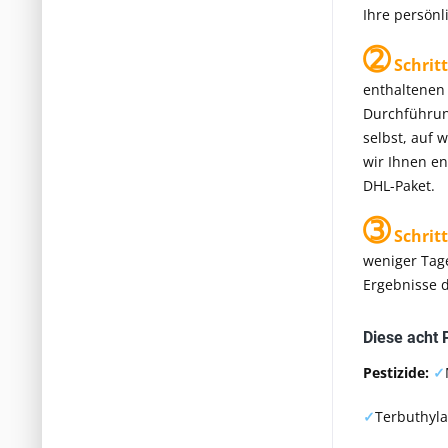
Ihre persönl
➁
Schritt
enthaltenen 
Durchführung
selbst, auf 
wir Ihnen en
DHL-Paket.
➂
Schritt
weniger Tage
Ergebnisse d
Diese acht 
Pestizide:
✓
✓
Terbuthyl