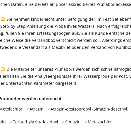
ichen Daten, eine bereits an unser akkreditiertes Prüflabor adress
 2:
Sie nehmen kinderleicht unter Befolgung der im Test-Set ebenf
Step-by-Step-Anleitung die Probe Ihres Wassers. Nach erfolgreich
, füllen Sie Ihren Erfassungsbogen aus. Sie als Kunde entscheid
welche Weise die Versandbox verschickt werden soll. Allerdings em
tweder die Versandart als Maxibrief oder den Versand von Kühlbo
 3:
Die Mitarbeiter unseres Prüflabors werden sich schnellstmög
 erhalten Sie die Analyseergebnisse Ihrer Wasserprobe per Post. V
er untersuchten Parameter dargestellt.
Parameter werden untersucht:
Metolachlor
✓
Atrazin
✓
Atrazin-desisopropyl (Simazin-desethyl
azin
✓
Terbuthylazin-desethyl
✓
Simazin
✓
Metazachlor